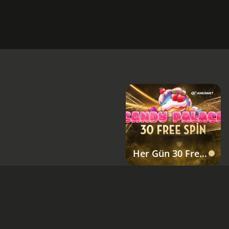
Her Gün 30 Free
Spin